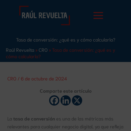
Ir
B
al
u
contenido
s
c
Tasa de conversión: ¿qué es y cómo calcularla?
a
Raúl Revuelta
»
CRO
»
Tasa de conversión: ¿qué es y
r
cómo calcularla?
CRO
/
6 de octubre de 2024
Comparte este artículo
La
tasa de conversión
es una de las métricas más
relevantes para cualquier negocio digital, ya que refleja