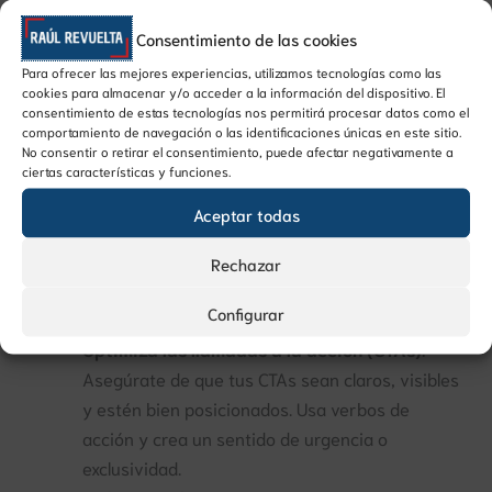
Consentimiento de las cookies
Consejos para mejorar la tasa de conversión
Para ofrecer las mejores experiencias, utilizamos tecnologías como las
El camino hacia la mejora de la tasa de conversión se
cookies para almacenar y/o acceder a la información del dispositivo. El
basa en un
análisis y optimización constante de los
consentimiento de estas tecnologías nos permitirá procesar datos como el
comportamiento de navegación o las identificaciones únicas en este sitio.
procesos
. Algunas
formas de mejorar la tasa de
No consentir o retirar el consentimiento, puede afectar negativamente a
conversión
son:
ciertas características y funciones.
Aceptar todas
Simplifica los formularios
: Cuantos menos
campos tenga un formulario, más probable será
Rechazar
que los usuarios lo completen. Solo pide la
Configurar
información estrictamente necesaria.
Optimiza las llamadas a la acción (CTAs)
:
Asegúrate de que tus CTAs sean claros, visibles
y estén bien posicionados. Usa verbos de
acción y crea un sentido de urgencia o
exclusividad.